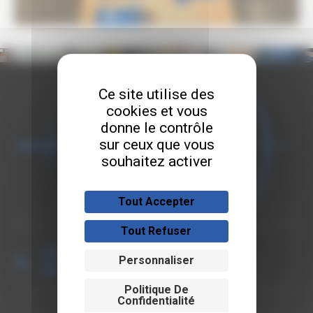
Ce site utilise des
cookies et vous
donne le contrôle
sur ceux que vous
souhaitez activer
Tout Accepter
PUISSANCE RÉACTIVE ET HYDRAULIQUE CONTRÔLÉE
Tout Refuser
03 83 41 60 25
Personnaliser
HOT LINE 24H/24
Politique De
Confidentialité