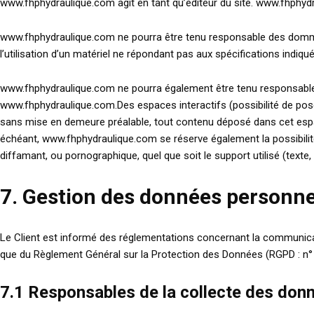
www.fhphydraulique.com agit en tant qu’éditeur du site. www.fhphydra
www.fhphydraulique.com ne pourra être tenu responsable des dommages 
l’utilisation d’un matériel ne répondant pas aux spécifications indiqué
www.fhphydraulique.com ne pourra également être tenu responsable d
www.fhphydraulique.com.Des espaces interactifs (possibilité de pose
sans mise en demeure préalable, tout contenu déposé dans cet espace 
échéant, www.fhphydraulique.com se réserve également la possibilité 
diffamant, ou pornographique, quel que soit le support utilisé (texte,
7. Gestion des données personne
Le Client est informé des réglementations concernant la communicati
que du Règlement Général sur la Protection des Données (RGPD : n°
7.1 Responsables de la collecte des don