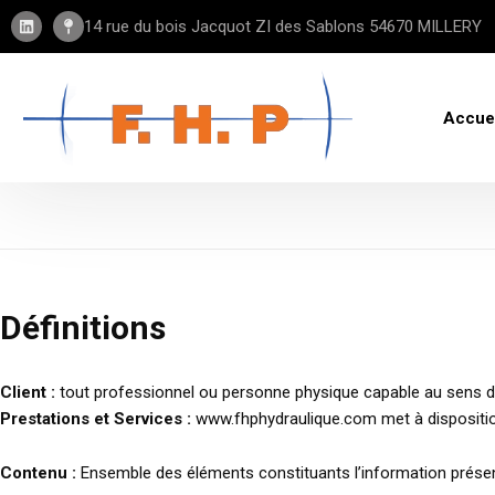
Panneau de gestion des cookies
14 rue du bois Jacquot ZI des Sablons 54670 MILLERY
Accue
Définitions
Client :
tout professionnel ou personne physique capable au sens des 
Prestations et Services :
www.fhphydraulique.com met à disposition
Contenu :
Ensemble des éléments constituants l’information présen