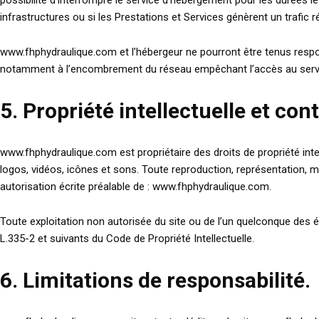
possibilité d’interrompre le service d’hébergement pour les durées 
infrastructures ou si les Prestations et Services génèrent un trafic 
www.fhphydraulique.com et l’hébergeur ne pourront être tenus respo
notamment à l’encombrement du réseau empêchant l’accès au serv
5. Propriété intellectuelle et con
www.fhphydraulique.com est propriétaire des droits de propriété intel
logos, vidéos, icônes et sons. Toute reproduction, représentation, mod
autorisation écrite préalable de : www.fhphydraulique.com.
Toute exploitation non autorisée du site ou de l’un quelconque des
L.335-2 et suivants du Code de Propriété Intellectuelle.
6. Limitations de responsabilité.