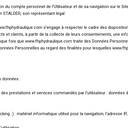
n du compte personnel de l’Utilisateur et de sa navigation sur le Si
n STALDER, son représentant légal
w.fhphydraulique.com s’engage à respecter le cadre des dispositions l
cts et clients, à partir de la collecte de leurs consentements, une i
.Chaque fois que www.fhphydraulique.com traite des Données Personn
Données Personnelles au regard des finalités pour lesquelles www.fhp
s données :
ité des prestations et services commandés par l’utilisateur : données d
king…) : matériel informatique utilisé pour la navigation, l’adresse I
utilisation