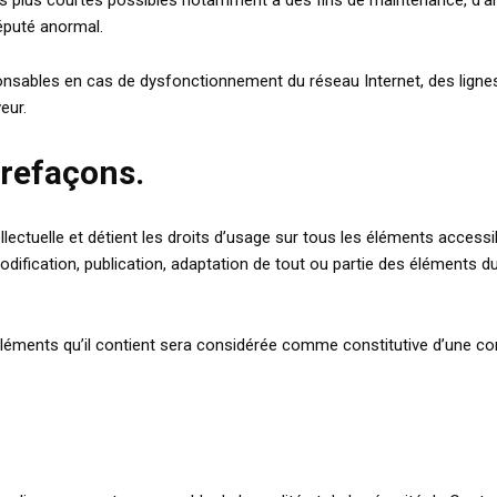
les plus courtes possibles notamment à des fins de maintenance, d’am
réputé anormal.
nsables en cas de dysfonctionnement du réseau Internet, des lignes 
eur.
trefaçons.
lectuelle et détient les droits d’usage sur tous les éléments accessi
ification, publication, adaptation de tout ou partie des éléments du s
 éléments qu’il contient sera considérée comme constitutive d’une c