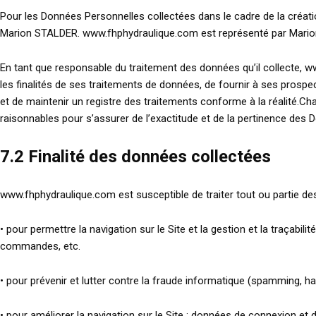
Pour les Données Personnelles collectées dans le cadre de la créatio
Marion STALDER. www.fhphydraulique.com est représenté par Mario
En tant que responsable du traitement des données qu’il collecte, ww
les finalités de ses traitements de données, de fournir à ses prospe
et de maintenir un registre des traitements conforme à la réalité
raisonnables pour s’assurer de l’exactitude et de la pertinence des 
7.2 Finalité des données collectées
www.fhphydraulique.com est susceptible de traiter tout ou partie de
• pour permettre la navigation sur le Site et la gestion et la traçabil
commandes, etc.
• pour prévenir et lutter contre la fraude informatique (spamming, hac
• pour améliorer la navigation sur le Site : données de connexion et d’