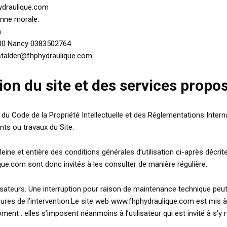
ydraulique.com
onne morale.
m
000 Nancy 0383502764
stalder@fhphydraulique.com
tion du site et des services propo
 du Code de la Propriété Intellectuelle et des Réglementations Interna
ts ou travaux du Site.
eine et entière des conditions générales d’utilisation ci-après décrit
ue.com sont donc invités à les consulter de manière régulière.
sateurs. Une interruption pour raison de maintenance technique peut
eures de l’intervention.Le site web www.fhphydraulique.com est mis 
t : elles s’imposent néanmoins à l’utilisateur qui est invité à s’y 